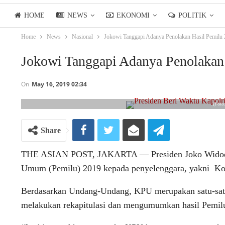
HOME
NEWS
EKONOMI
POLITIK
Home
News
Nasional
Jokowi Tanggapi Adanya Penolakan Hasil Pemilu
LIFESTYLE
ASIANPOSTTV
Jokowi Tanggapi Adanya Penolakan
On
May 16, 2019 02:34
(Foto
Share
THE ASIAN POST, JAKARTA ― Presiden Joko Widodo 
Umum (Pemilu) 2019 kepada penyelenggara, yakni K
Berdasarkan Undang-Undang, KPU merupakan satu-sat
melakukan rekapitulasi dan mengumumkan hasil Pemil