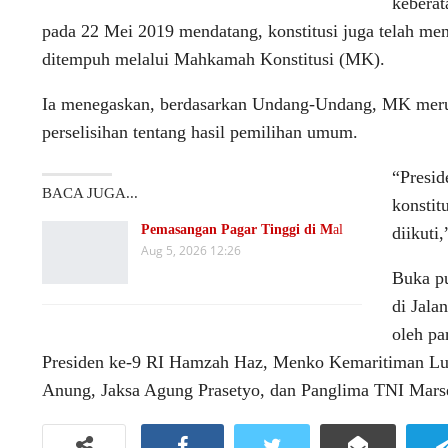
keberat
pada 22 Mei 2019 mendatang, konstitusi juga telah men
ditempuh melalui Mahkamah Konstitusi (MK).
Ia menegaskan, berdasarkan Undang-Undang, MK mer
perselisihan tentang hasil pemilihan umum.
“Presid
BACA JUGA...
konstit
Pemasangan Pagar Tinggi di M
al
diikuti
Aug 5, 2026 12:26
Buka p
di Jala
oleh pa
Presiden ke-9 RI Hamzah Haz, Menko Kemaritiman Luh
Anung, Jaksa Agung Prasetyo, dan Panglima TNI Marse