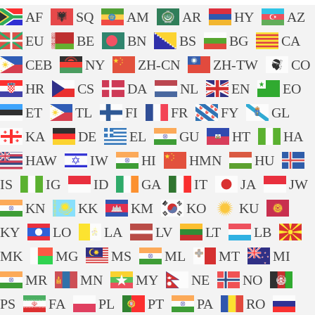
AF
SQ
AM
AR
HY
AZ
EU
BE
BN
BS
BG
CA
CEB
NY
ZH-CN
ZH-TW
CO
HR
CS
DA
NL
EN
EO
ET
TL
FI
FR
FY
GL
KA
DE
EL
GU
HT
HA
HAW
IW
HI
HMN
HU
IS
IG
ID
GA
IT
JA
JW
KN
KK
KM
KO
KU
KY
LO
LA
LV
LT
LB
MK
MG
MS
ML
MT
MI
MR
MN
MY
NE
NO
PS
FA
PL
PT
PA
RO