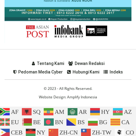
Tentang Kami
Dewan Redaksi
Pedoman Media Cyber
Hubungi Kami
Indeks
© 2023 - All Rights Reserved.
Website Design:
Amplify Indonesia
AF
SQ
AM
AR
HY
AZ
EU
BE
BN
BS
BG
CA
CEB
NY
ZH-CN
ZH-TW
CO