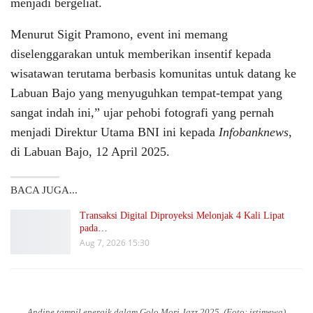
menjadi bergeliat.
Menurut Sigit Pramono, event ini memang
diselenggarakan untuk memberikan insentif kepada
wisatawan terutama berbasis komunitas untuk datang ke
Labuan Bajo yang menyuguhkan tempat-tempat yang
sangat indah ini,” ujar pehobi fotografi yang pernah
menjadi Direktur Utama BNI ini kepada
Infobanknews
,
di Labuan Bajo, 12 April 2025.
BACA JUGA...
Transaksi Digital Diproyeksi Melonjak 4 Kali Lipat
pada…
Aug 7, 2026 15:30
Andine tampil energik dalam Golo Mori Jazz 2025. (Foto: istimewa)