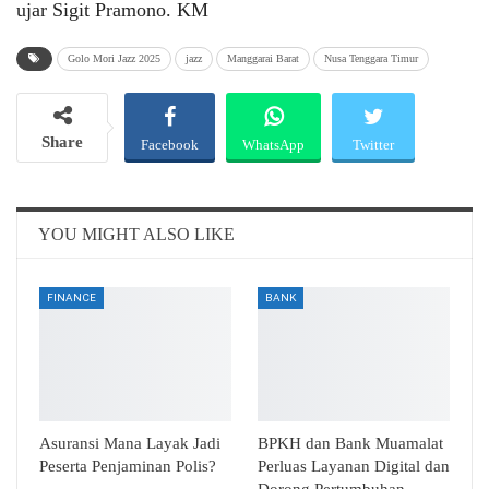
ujar Sigit Pramono. KM
Golo Mori Jazz 2025
jazz
Manggarai Barat
Nusa Tenggara Timur
Share
Facebook
WhatsApp
Twitter
Email
Telegram
YOU MIGHT ALSO LIKE
FINANCE
BANK
Asuransi Mana Layak Jadi
BPKH dan Bank Muamalat
Peserta Penjaminan Polis?
Perluas Layanan Digital dan
Dorong Pertumbuhan