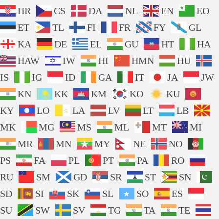
HR
CS
DA
NL
EN
EO
ET
TL
FI
FR
FY
GL
KA
DE
EL
GU
HT
HA
HAW
IW
HI
HMN
HU
IS
IG
ID
GA
IT
JA
JW
KN
KK
KM
KO
KU
KY
LO
LA
LV
LT
LB
MK
MG
MS
ML
MT
MI
MR
MN
MY
NE
NO
PS
FA
PL
PT
PA
RO
RU
SM
GD
SR
ST
SN
SD
SI
SK
SL
SO
ES
SU
SW
SV
TG
TA
TE