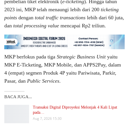
pembelian tiket elektronik (
e-ticketing
). Hingga tahun
2023 ini, MKP telah menaungi lebih dari 200
ticketing
points
dengan
total traffic transactions
lebih dari 60 juta,
dan
total processing value
mencapai Rp2 triliun.
MKP berfokus pada tiga
Strategic Business Unit
yaitu
MKP E-Ticketing, MKP Mobile, dan APPS2Pay, dalam
4 (empat) segmen Produk 4P yaitu Pariwisata, Parkir,
Pasar, dan
Public Services
.
BACA JUGA...
Transaksi Digital Diproyeksi Melonjak 4 Kali Lipat
pada…
Aug 7, 2026 15:30