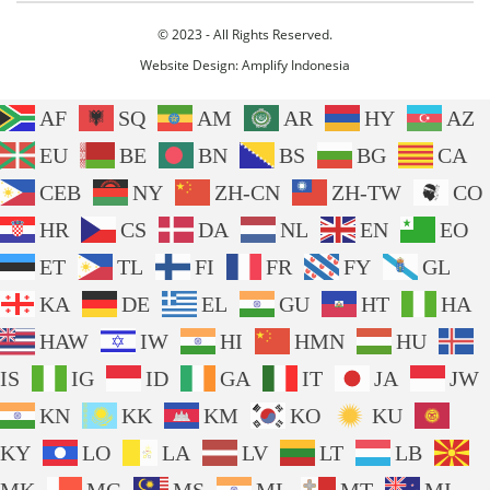
© 2023 - All Rights Reserved.
Website Design:
Amplify Indonesia
AF
SQ
AM
AR
HY
AZ
EU
BE
BN
BS
BG
CA
CEB
NY
ZH-CN
ZH-TW
CO
HR
CS
DA
NL
EN
EO
ET
TL
FI
FR
FY
GL
KA
DE
EL
GU
HT
HA
HAW
IW
HI
HMN
HU
IS
IG
ID
GA
IT
JA
JW
KN
KK
KM
KO
KU
KY
LO
LA
LV
LT
LB