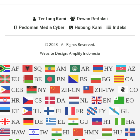
Tentang Kami
Dewan Redaksi
Pedoman Media Cyber
Hubungi Kami
Indeks
© 2023 - All Rights Reserved.
Website Design:
Amplify Indonesia
AF
SQ
AM
AR
HY
AZ
EU
BE
BN
BS
BG
CA
CEB
NY
ZH-CN
ZH-TW
CO
HR
CS
DA
NL
EN
EO
ET
TL
FI
FR
FY
GL
KA
DE
EL
GU
HT
HA
HAW
IW
HI
HMN
HU