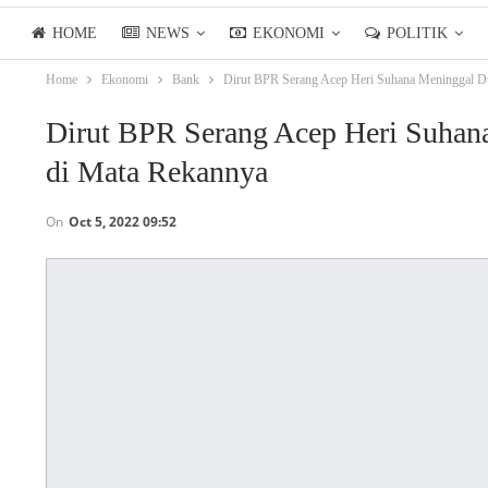
HOME
NEWS
EKONOMI
POLITIK
Home
Ekonomi
Bank
Dirut BPR Serang Acep Heri Suhana Meninggal Du
LIFESTYLE
ASIANPOSTTV
Dirut BPR Serang Acep Heri Suhan
di Mata Rekannya
On
Oct 5, 2022 09:52