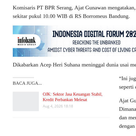
Komisaris PT BPR Serang, Ajat Gunawan mengatakan,
sekitar pukul 10.00 WIB di RS Borromeus Bandung.
Dikabarkan Acep Heri Suhana meninggal dunia usai mend
“Ini ju
BACA JUGA...
seperti
OJK: Sektor Jasa Keuangan Stabil,
Kredit Perbankan Melesat
Ajat G
Aug 4, 2026 18:18
Dimana 
dan mem
dengan