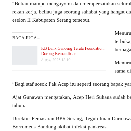
“Beliau mampu mengayomi dan mempersatukan seluruh j
rekan kerja, beliau juga seorang sahabat yang hangat 
eselon II Kabupaten Serang tersebut.
Menurut
BACA JUGA...
terbuka,
KB Bank Gandeng Terala Foundation,
berbaga
Dorong Kemandirian…
Aug 4, 2026 18:10
Menuru
sama di
“Bagi staf sosok Pak Acep itu seperti seorang bapak y
Ajat Gunawan mengatakan, Acep Heri Suhana sudah ber
tahun.
Direktur Pemasaran BPR Serang, Teguh Iman Darmawa
Borromeus Bandung akibat infeksi pankreas.