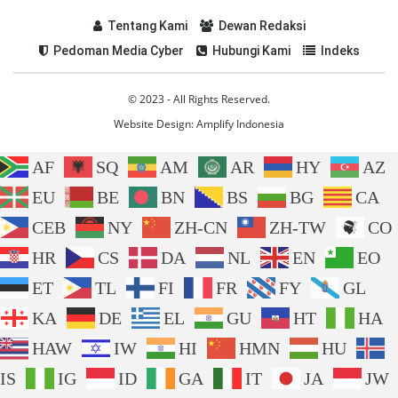
Tentang Kami
Dewan Redaksi
Pedoman Media Cyber
Hubungi Kami
Indeks
© 2023 - All Rights Reserved.
Website Design:
Amplify Indonesia
AF
SQ
AM
AR
HY
AZ
EU
BE
BN
BS
BG
CA
CEB
NY
ZH-CN
ZH-TW
CO
HR
CS
DA
NL
EN
EO
ET
TL
FI
FR
FY
GL
KA
DE
EL
GU
HT
HA
HAW
IW
HI
HMN
HU
IS
IG
ID
GA
IT
JA
JW