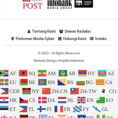
Tentang Kami
Dewan Redaksi
Pedoman Media Cyber
Hubungi Kami
Indeks
© 2023 - All Rights Reserved.
Website Design:
Amplify Indonesia
AF
SQ
AM
AR
HY
AZ
EU
BE
BN
BS
BG
CA
CEB
NY
ZH-CN
ZH-TW
CO
HR
CS
DA
NL
EN
EO
ET
TL
FI
FR
FY
GL
KA
DE
EL
GU
HT
HA