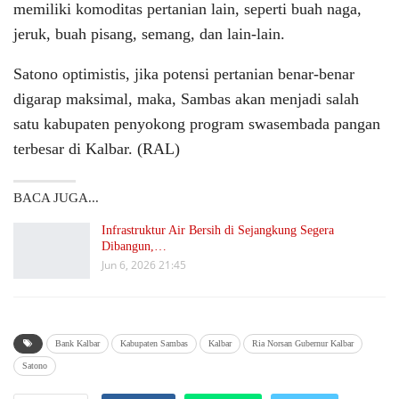
memiliki komoditas pertanian lain, seperti buah naga,
jeruk, buah pisang, semang, dan lain-lain.
Satono optimistis, jika potensi pertanian benar-benar
digarap maksimal, maka, Sambas akan menjadi salah
satu kabupaten penyokong program swasembada pangan
terbesar di Kalbar. (RAL)
BACA JUGA...
Infrastruktur Air Bersih di Sejangkung Segera
Dibangun,…
Jun 6, 2026 21:45
Bank Kalbar
Kabupaten Sambas
Kalbar
Ria Norsan Gubernur Kalbar
Satono