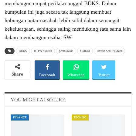
membangun empat perilaku unggul BDKS. Dalam
kumpulan ini juga secara tak langsung membuat
hubungan antar nasabah lebih solid dalam semangat
kekeluargaan, sehingga saling mendukung satu sama lain
dalam membangun usaha. SW
BDKS
BTPN Syariah
pembiayaan
UMKM
Umrah Satu Pesawat
Share
Facebook
WhatsApp
Twitter
Email
Telegram
YOU MIGHT ALSO LIKE
FINANCE
TECHNO