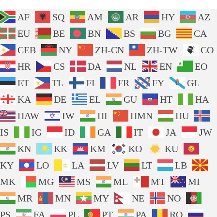
AF
SQ
AM
AR
HY
AZ
EU
BE
BN
BS
BG
CA
CEB
NY
ZH-CN
ZH-TW
CO
HR
CS
DA
NL
EN
EO
ET
TL
FI
FR
FY
GL
KA
DE
EL
GU
HT
HA
HAW
IW
HI
HMN
HU
IS
IG
ID
GA
IT
JA
JW
KN
KK
KM
KO
KU
KY
LO
LA
LV
LT
LB
MK
MG
MS
ML
MT
MI
MR
MN
MY
NE
NO
PS
FA
PL
PT
PA
RO