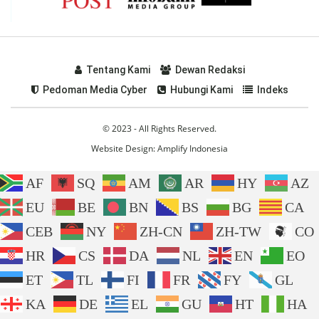
Tentang Kami
Dewan Redaksi
Pedoman Media Cyber
Hubungi Kami
Indeks
© 2023 - All Rights Reserved.
Website Design:
Amplify Indonesia
AF
SQ
AM
AR
HY
AZ
EU
BE
BN
BS
BG
CA
CEB
NY
ZH-CN
ZH-TW
CO
HR
CS
DA
NL
EN
EO
ET
TL
FI
FR
FY
GL
KA
DE
EL
GU
HT
HA