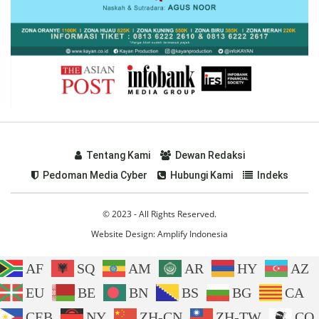
Tentang Kami
Dewan Redaksi
Pedoman Media Cyber
Hubungi Kami
Indeks
© 2023 - All Rights Reserved.
Website Design:
Amplify Indonesia
AF
SQ
AM
AR
HY
AZ
EU
BE
BN
BS
BG
CA
CEB
NY
ZH-CN
ZH-TW
CO