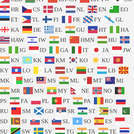
HR
CS
DA
NL
EN
EO
ET
TL
FI
FR
FY
GL
KA
DE
EL
GU
HT
HA
HAW
IW
HI
HMN
HU
IS
IG
ID
GA
IT
JA
JW
KN
KK
KM
KO
KU
KY
LO
LA
LV
LT
LB
MK
MG
MS
ML
MT
MI
MR
MN
MY
NE
NO
PS
FA
PL
PT
PA
RO
RU
SM
GD
SR
ST
SN
SD
SI
SK
SL
SO
ES
SU
SW
SV
TG
TA
TE