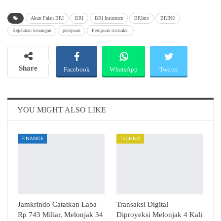
Akun Palsu BRI
BRI
BRI Insurance
BRImo
BRINS
Kejahatan keuangan
penipuan
Penipuan transaksi
Share
Facebook
WhatsApp
Twitter
Email
Telegram
YOU MIGHT ALSO LIKE
FINANCE
TECHNO
Jamkrindo Catatkan Laba
Transaksi Digital
Rp 743 Miliar, Melonjak 34
Diproyeksi Melonjak 4 Kali