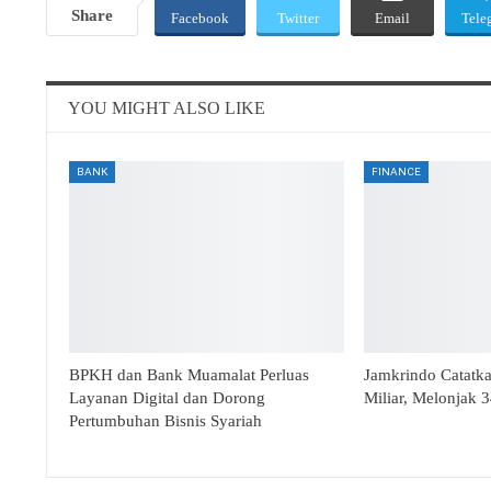
Share
Facebook
Twitter
Email
Tele
YOU MIGHT ALSO LIKE
BANK
FINANCE
BPKH dan Bank Muamalat Perluas
Jamkrindo Catatk
Layanan Digital dan Dorong
Miliar, Melonjak 
Pertumbuhan Bisnis Syariah