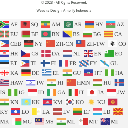
© 2023 - All Rights Reserved.
Website Design:
Amplify Indonesia
AF
SQ
AM
AR
HY
AZ
EU
BE
BN
BS
BG
CA
CEB
NY
ZH-CN
ZH-TW
CO
HR
CS
DA
NL
EN
EO
ET
TL
FI
FR
FY
GL
KA
DE
EL
GU
HT
HA
HAW
IW
HI
HMN
HU
IS
IG
ID
GA
IT
JA
JW
KN
KK
KM
KO
KU
KY
LO
LA
LV
LT
LB
MK
MG
MS
ML
MT
MI