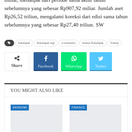
sebelumnya yang sebesar Rp907,92 miliar. Jumlah aset
Rp26,52 triliun, mengalami koreksi dari edisi sama tahun
sebelumnya yang sebesar Rp27,40 triliun. SW
bukalapak
Bukalapak rugi
e-commerce
kinerja Bukalapak
Startup
Share
Facebook
WhatsApp
Twitter
Email
Telegram
YOU MIGHT ALSO LIKE
EKONOMI
FINANCE