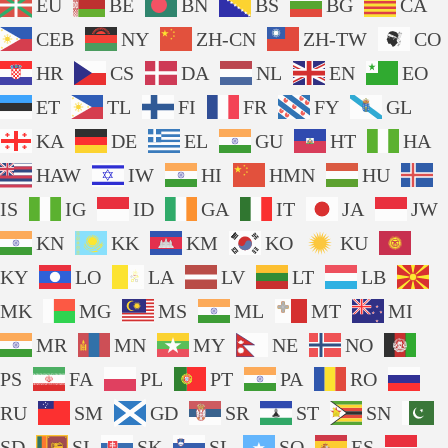
EU
BE
BN
BS
BG
CA
CEB
NY
ZH-CN
ZH-TW
CO
HR
CS
DA
NL
EN
EO
ET
TL
FI
FR
FY
GL
KA
DE
EL
GU
HT
HA
HAW
IW
HI
HMN
HU
IS
IG
ID
GA
IT
JA
JW
KN
KK
KM
KO
KU
KY
LO
LA
LV
LT
LB
MK
MG
MS
ML
MT
MI
MR
MN
MY
NE
NO
PS
FA
PL
PT
PA
RO
RU
SM
GD
SR
ST
SN
SD
SI
SK
SL
SO
ES