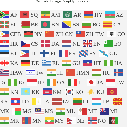
Website Design:
Amplify Indonesia
AF
SQ
AM
AR
HY
AZ
EU
BE
BN
BS
BG
CA
CEB
NY
ZH-CN
ZH-TW
CO
HR
CS
DA
NL
EN
EO
ET
TL
FI
FR
FY
GL
KA
DE
EL
GU
HT
HA
HAW
IW
HI
HMN
HU
IS
IG
ID
GA
IT
JA
JW
KN
KK
KM
KO
KU
KY
LO
LA
LV
LT
LB
MK
MG
MS
ML
MT
MI
MR
MN
MY
NE
NO