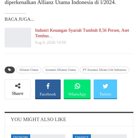
diperkenalkan Allianz Utama Indonesia di l/2024.
BACA JUGA...
Industri Keuangan Syariah Tumbuh 8,56 Persen, Aset
Tembus…
Aug 6, 2026 14:59
Allianze Utama
Asuransi Allianze Utama
PT Asuransi Allianz Life Indonesia
Share
Facebook
WhatsApp
Twitter
Email
Telegram
YOU MIGHT ALSO LIKE
EKONOMI
FINANCE