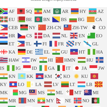
AF
SQ
AM
AR
HY
AZ
EU
BE
BN
BS
BG
CA
CEB
NY
ZH-CN
ZH-TW
CO
HR
CS
DA
NL
EN
EO
ET
TL
FI
FR
FY
GL
KA
DE
EL
GU
HT
HA
HAW
IW
HI
HMN
HU
IS
IG
ID
GA
IT
JA
JW
KN
KK
KM
KO
KU
KY
LO
LA
LV
LT
LB
MK
MG
MS
ML
MT
MI
MR
MN
MY
NE
NO