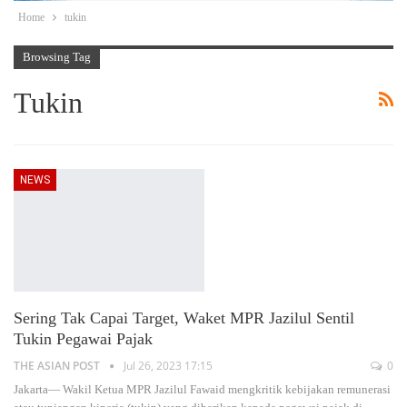
Home
tukin
Browsing Tag
Tukin
NEWS
Sering Tak Capai Target, Waket MPR Jazilul Sentil
Tukin Pegawai Pajak
THE ASIAN POST
Jul 26, 2023 17:15
0
Jakarta— Wakil Ketua MPR Jazilul Fawaid mengkritik kebijakan remunerasi