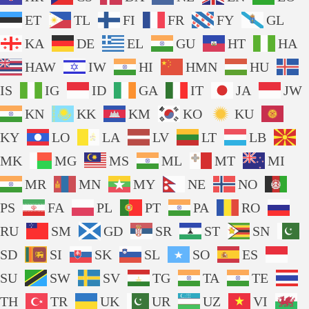
ET
TL
FI
FR
FY
GL
KA
DE
EL
GU
HT
HA
HAW
IW
HI
HMN
HU
IS
IG
ID
GA
IT
JA
JW
KN
KK
KM
KO
KU
KY
LO
LA
LV
LT
LB
MK
MG
MS
ML
MT
MI
MR
MN
MY
NE
NO
PS
FA
PL
PT
PA
RO
RU
SM
GD
SR
ST
SN
SD
SI
SK
SL
SO
ES
SU
SW
SV
TG
TA
TE
TH
TR
UK
UR
UZ
VI