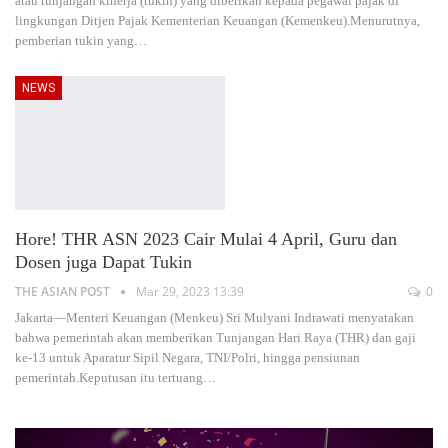
atau tunjangan kinerja (tukin) yang diberikan kepada pegawai pajak di
lingkungan Ditjen Pajak Kementerian Keuangan (Kemenkeu).Menurutnya,
pemberian tukin yang
…
NEWS
Hore! THR ASN 2023 Cair Mulai 4 April, Guru dan
Dosen juga Dapat Tukin
THE ASIAN POST
Mar 29, 2023 13:39
0
Jakarta—Menteri Keuangan (Menkeu) Sri Mulyani Indrawati menyatakan
bahwa pemerintah akan memberikan Tunjangan Hari Raya (THR) dan gaji
ke-13 untuk Aparatur Sipil Negara, TNI/Polri, hingga pensiunan
pemerintah.Keputusan itu tertuang
…