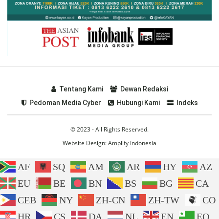
Tentang Kami
Dewan Redaksi
Pedoman Media Cyber
Hubungi Kami
Indeks
© 2023 - All Rights Reserved.
Website Design:
Amplify Indonesia
AF
SQ
AM
AR
HY
AZ
EU
BE
BN
BS
BG
CA
CEB
NY
ZH-CN
ZH-TW
CO
HR
CS
DA
NL
EN
EO