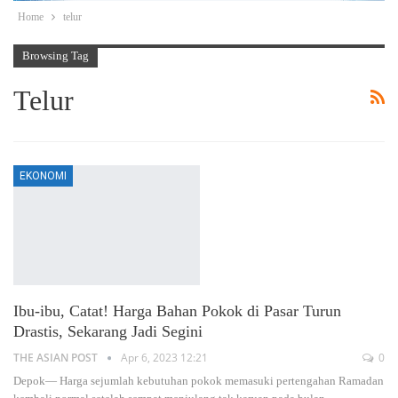
Home
telur
Browsing Tag
Telur
EKONOMI
Ibu-ibu, Catat! Harga Bahan Pokok di Pasar Turun
Drastis, Sekarang Jadi Segini
THE ASIAN POST
Apr 6, 2023 12:21
0
Depok— Harga sejumlah kebutuhan pokok memasuki pertengahan Ramadan