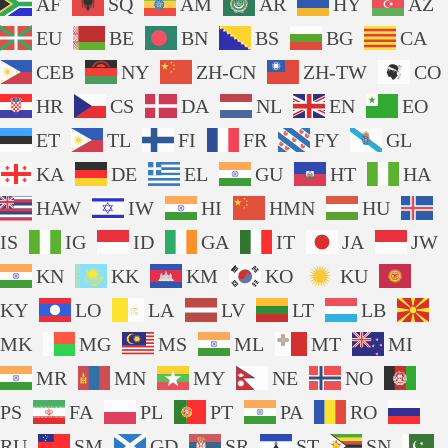
AF
SQ
AM
AR
HY
AZ
EU
BE
BN
BS
BG
CA
CEB
NY
ZH-CN
ZH-TW
CO
HR
CS
DA
NL
EN
EO
ET
TL
FI
FR
FY
GL
KA
DE
EL
GU
HT
HA
HAW
IW
HI
HMN
HU
IS
IG
ID
GA
IT
JA
JW
KN
KK
KM
KO
KU
KY
LO
LA
LV
LT
LB
MK
MG
MS
ML
MT
MI
MR
MN
MY
NE
NO
PS
FA
PL
PT
PA
RO
RU
SM
GD
SR
ST
SN