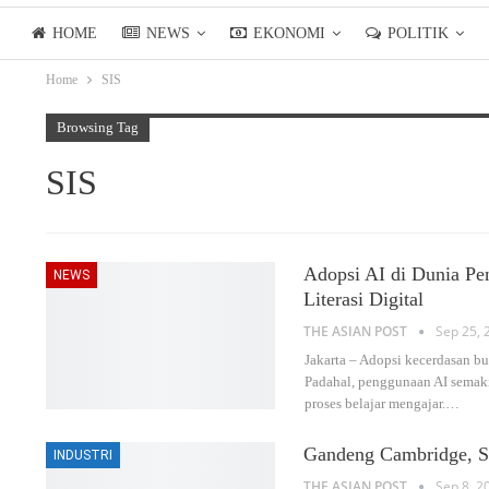
HOME
NEWS
EKONOMI
POLITIK
Home
SIS
LIFESTYLE
ASIANPOSTTV
Browsing Tag
SIS
Adopsi AI di Dunia Pe
NEWS
Literasi Digital
THE ASIAN POST
Sep 25, 
Jakarta – Adopsi kecerdasan bua
Padahal, penggunaan AI semak
proses belajar mengajar.
…
Gandeng Cambridge, SI
INDUSTRI
THE ASIAN POST
Sep 8, 2