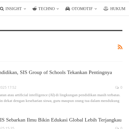
INSIGHT
TECHNO
OTOMOTIF
HUKUM
ndidikan, SIS Group of Schools Tekankan Pentingnya
2025 17:52
0
tan atau artificial intelligence (AI) di lingkungan pendidikan masih terbatas.
in dekat dengan keseharian siswa, guru maupun orang tua dalam mendukung
S Sebarkan Ilmu Bikin Edukasi Global Lebih Terjangkau
025 15:35
0