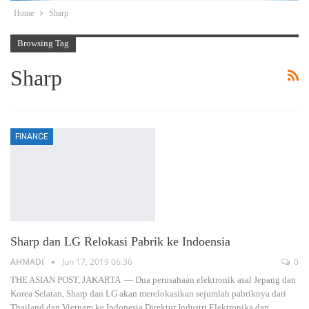
Home
Sharp
Browsing Tag
Sharp
FINANCE
Sharp dan LG Relokasi Pabrik ke Indoensia
AHMADI
Jun 17, 2019 06:36
0
THE ASIAN POST, JAKARTA ― Dua perusahaan elektronik asal Jepang dan
Korea Selatan, Sharp dan LG akan merelokasikan sejumlah pabriknya dari
Thailand dan Vietnam ke Indonesia.Direktur Industri Elektronika dan