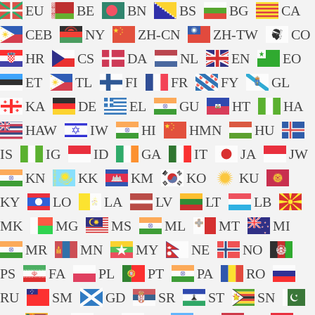
EU
BE
BN
BS
BG
CA
CEB
NY
ZH-CN
ZH-TW
CO
HR
CS
DA
NL
EN
EO
ET
TL
FI
FR
FY
GL
KA
DE
EL
GU
HT
HA
HAW
IW
HI
HMN
HU
IS
IG
ID
GA
IT
JA
JW
KN
KK
KM
KO
KU
KY
LO
LA
LV
LT
LB
MK
MG
MS
ML
MT
MI
MR
MN
MY
NE
NO
PS
FA
PL
PT
PA
RO
RU
SM
GD
SR
ST
SN