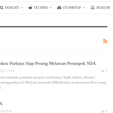
INSIGHT
TECHNO
OTOMOTIF
HUKUM
nkeu Purbaya Siap Perang Melawan Perampok SDA
2025 11:33
0
ontha memiliki penilaian menarik soal Purbaya Yudhi Sadewa, Menteri
enggantikan Sri Mulyani Indrawati (SMI).Berikut ini penuturan Peter--yang
p
…
DA
023 07:41
0