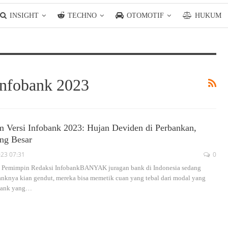
INSIGHT
TECHNO
OTOMOTIF
HUKUM
Infobank 2023
Versi Infobank 2023: Hujan Deviden di Perbankan,
ng Besar
023 07:31
0
 Pemimpin Redaksi InfobankBANYAK juragan bank di Indonesia sedang
banknya kian gendut, mereka bisa memetik cuan yang tebal dari modal yang
bank yang
…