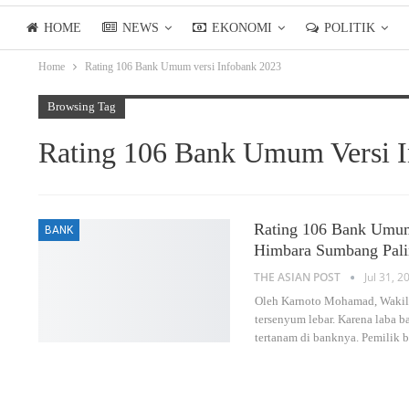
HOME
NEWS
EKONOMI
POLITIK
Home
Rating 106 Bank Umum versi Infobank 2023
LIFESTYLE
ASIANPOSTTV
Browsing Tag
Rating 106 Bank Umum Versi 
Rating 106 Bank Umum 
BANK
Himbara Sumbang Pali
THE ASIAN POST
Jul 31, 2
Oleh Karnoto Mohamad, Wakil
tersenyum lebar. Karena laba 
tertanam di banknya. Pemilik 