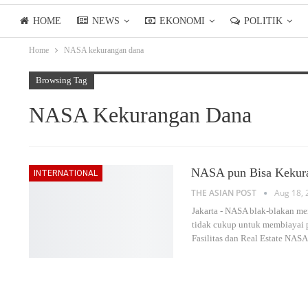
HOME
NEWS
EKONOMI
POLITIK
Home
NASA kekurangan dana
LIFESTYLE
ASIANPOSTTV
Browsing Tag
NASA Kekurangan Dana
NASA pun Bisa Kekura
INTERNATIONAL
THE ASIAN POST
Aug 18, 
Jakarta - NASA blak-blakan me
tidak cukup untuk membiayai pe
Fasilitas dan Real Estate NASA