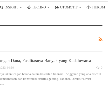
INSIGHT
TECHNO
OTOMOTIF
HUKUM
ngan Dana, Fasilitasnya Banyak yang Kadaluwarsa
2023 14:59
0
nyatakan tengah berada dalam kesulitan finansial. Anggaran yang ada disebut
meliharaan dan konstruksi fasilitas gedung. Padahal, Direktur Divisi
,
…