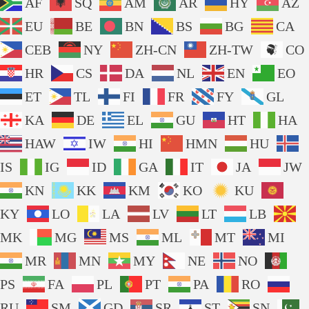
AF
SQ
AM
AR
HY
AZ
EU
BE
BN
BS
BG
CA
CEB
NY
ZH-CN
ZH-TW
CO
HR
CS
DA
NL
EN
EO
ET
TL
FI
FR
FY
GL
KA
DE
EL
GU
HT
HA
HAW
IW
HI
HMN
HU
IS
IG
ID
GA
IT
JA
JW
KN
KK
KM
KO
KU
KY
LO
LA
LV
LT
LB
MK
MG
MS
ML
MT
MI
MR
MN
MY
NE
NO
PS
FA
PL
PT
PA
RO
RU
SM
GD
SR
ST
SN