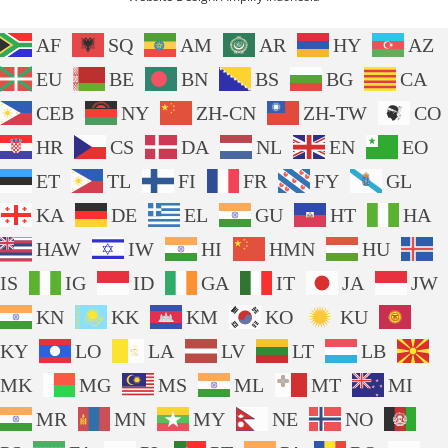
AF
SQ
AM
AR
HY
AZ
EU
BE
BN
BS
BG
CA
CEB
NY
ZH-CN
ZH-TW
CO
HR
CS
DA
NL
EN
EO
ET
TL
FI
FR
FY
GL
KA
DE
EL
GU
HT
HA
HAW
IW
HI
HMN
HU
IS
IG
ID
GA
IT
JA
JW
KN
KK
KM
KO
KU
KY
LO
LA
LV
LT
LB
MK
MG
MS
ML
MT
MI
MR
MN
MY
NE
NO