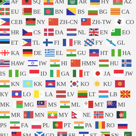
AF
SQ
AM
AR
HY
AZ
EU
BE
BN
BS
BG
CA
CEB
NY
ZH-CN
ZH-TW
CO
HR
CS
DA
NL
EN
EO
ET
TL
FI
FR
FY
GL
KA
DE
EL
GU
HT
HA
HAW
IW
HI
HMN
HU
IS
IG
ID
GA
IT
JA
JW
KN
KK
KM
KO
KU
KY
LO
LA
LV
LT
LB
MK
MG
MS
ML
MT
MI
MR
MN
MY
NE
NO
PS
FA
PL
PT
PA
RO
RU
SM
GD
SR
ST
SN