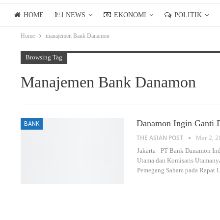
HOME
NEWS
EKONOMI
POLITIK
Home
manajemen Bank Danamon
LIFESTYLE
ASIANPOSTTV
Browsing Tag
Manajemen Bank Danamon
Danamon Ingin Ganti D
BANK
THE ASIAN POST
Mar 2, 2
Jakarta - PT Bank Danamon I
Utama dan Komisaris Utamanya
Pemegang Saham pada Rapat