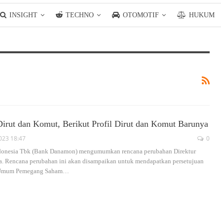
INSIGHT
TECHNO
OTOMOTIF
HUKUM
irut dan Komut, Berikut Profil Dirut dan Komut Barunya
023 18:47
0
ndonesia Tbk (Bank Danamon) mengumumkan rencana perubahan Direktur
. Rencana perubahan ini akan disampaikan untuk mendapatkan persetujuan
 Umum Pemegang Saham
…