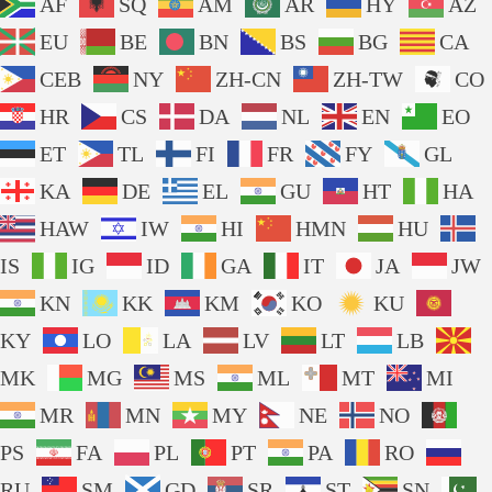
AF
SQ
AM
AR
HY
AZ
EU
BE
BN
BS
BG
CA
CEB
NY
ZH-CN
ZH-TW
CO
HR
CS
DA
NL
EN
EO
ET
TL
FI
FR
FY
GL
KA
DE
EL
GU
HT
HA
HAW
IW
HI
HMN
HU
IS
IG
ID
GA
IT
JA
JW
KN
KK
KM
KO
KU
KY
LO
LA
LV
LT
LB
MK
MG
MS
ML
MT
MI
MR
MN
MY
NE
NO
PS
FA
PL
PT
PA
RO
RU
SM
GD
SR
ST
SN