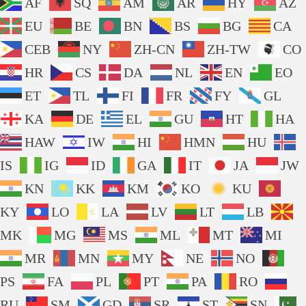
AF
SQ
AM
AR
HY
AZ
EU
BE
BN
BS
BG
CA
CEB
NY
ZH-CN
ZH-TW
CO
HR
CS
DA
NL
EN
EO
ET
TL
FI
FR
FY
GL
KA
DE
EL
GU
HT
HA
HAW
IW
HI
HMN
HU
IS
IG
ID
GA
IT
JA
JW
KN
KK
KM
KO
KU
KY
LO
LA
LV
LT
LB
MK
MG
MS
ML
MT
MI
MR
MN
MY
NE
NO
PS
FA
PL
PT
PA
RO
RU
SM
GD
SR
ST
SN