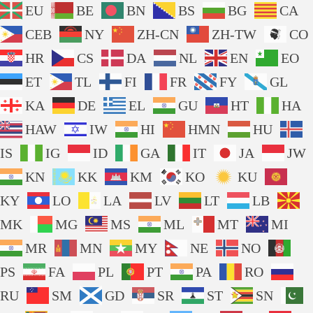
EU
BE
BN
BS
BG
CA
CEB
NY
ZH-CN
ZH-TW
CO
HR
CS
DA
NL
EN
EO
ET
TL
FI
FR
FY
GL
KA
DE
EL
GU
HT
HA
HAW
IW
HI
HMN
HU
IS
IG
ID
GA
IT
JA
JW
KN
KK
KM
KO
KU
KY
LO
LA
LV
LT
LB
MK
MG
MS
ML
MT
MI
MR
MN
MY
NE
NO
PS
FA
PL
PT
PA
RO
RU
SM
GD
SR
ST
SN