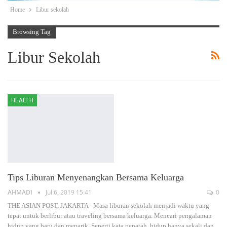
Home
Libur sekolah
Browsing Tag
Libur Sekolah
HEALTH
Tips Liburan Menyenangkan Bersama Keluarga
AHMADI
Jul 6, 2019 15:41
0
THE ASIAN POST, JAKARTA - Masa liburan sekolah menjadi waktu yang
tepat untuk berlibur atau traveling bersama keluarga. Mencari pengalaman
hidup yang baru dan menarik. Seperti kata pepatah, hidup hanya sekali dan