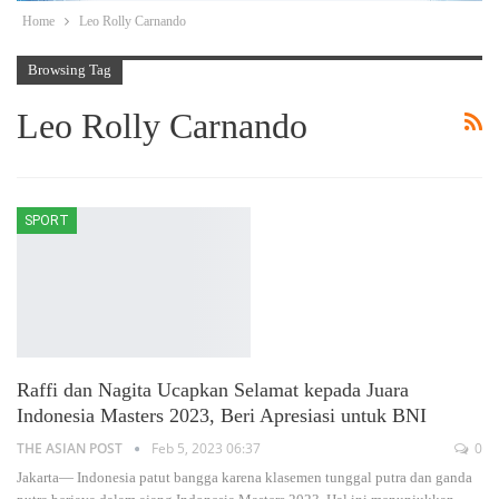
Home
Leo Rolly Carnando
Browsing Tag
Leo Rolly Carnando
SPORT
Raffi dan Nagita Ucapkan Selamat kepada Juara
Indonesia Masters 2023, Beri Apresiasi untuk BNI
THE ASIAN POST
Feb 5, 2023 06:37
0
Jakarta— Indonesia patut bangga karena klasemen tunggal putra dan ganda