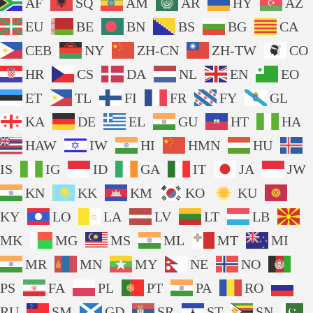
AF
SQ
AM
AR
HY
AZ
EU
BE
BN
BS
BG
CA
CEB
NY
ZH-CN
ZH-TW
CO
HR
CS
DA
NL
EN
EO
ET
TL
FI
FR
FY
GL
KA
DE
EL
GU
HT
HA
HAW
IW
HI
HMN
HU
IS
IG
ID
GA
IT
JA
JW
KN
KK
KM
KO
KU
KY
LO
LA
LV
LT
LB
MK
MG
MS
ML
MT
MI
MR
MN
MY
NE
NO
PS
FA
PL
PT
PA
RO
RU
SM
GD
SR
ST
SN