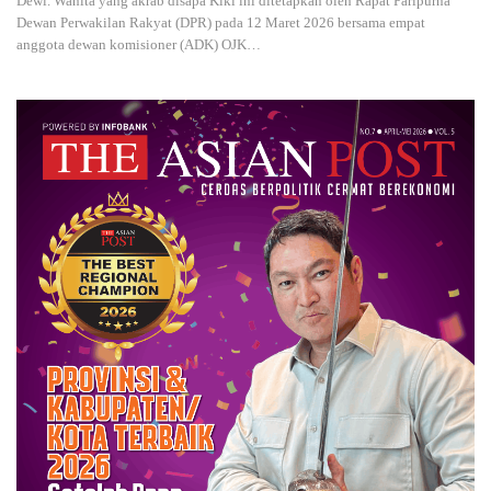
Dewi. Wanita yang akrab disapa Kiki ini ditetapkan oleh Rapat Paripurna
Dewan Perwakilan Rakyat (DPR) pada 12 Maret 2026 bersama empat
anggota dewan komisioner (ADK) OJK
…