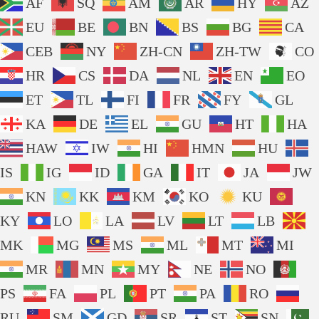
AF
SQ
AM
AR
HY
AZ
EU
BE
BN
BS
BG
CA
CEB
NY
ZH-CN
ZH-TW
CO
HR
CS
DA
NL
EN
EO
ET
TL
FI
FR
FY
GL
KA
DE
EL
GU
HT
HA
HAW
IW
HI
HMN
HU
IS
IG
ID
GA
IT
JA
JW
KN
KK
KM
KO
KU
KY
LO
LA
LV
LT
LB
MK
MG
MS
ML
MT
MI
MR
MN
MY
NE
NO
PS
FA
PL
PT
PA
RO
RU
SM
GD
SR
ST
SN