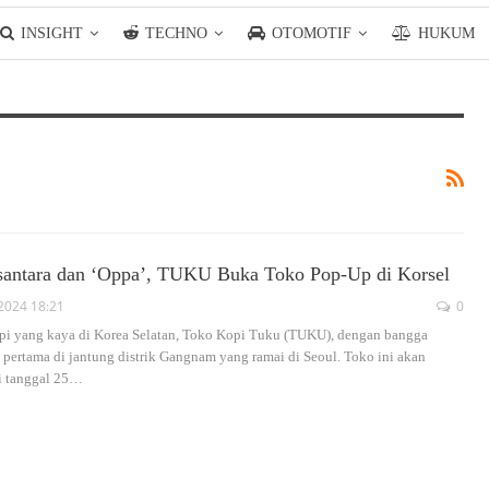
INSIGHT
TECHNO
OTOMOTIF
HUKUM
santara dan ‘Oppa’, TUKU Buka Toko Pop-Up di Korsel
2024 18:21
0
opi yang kaya di Korea Selatan, Toko Kopi Tuku (TUKU), dengan bangga
pertama di jantung distrik Gangnam yang ramai di Seoul. Toko ini akan
i tanggal 25
…