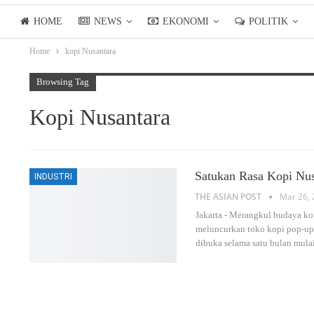
HOME
NEWS
EKONOMI
POLITIK
Home
kopi Nusantara
LIFESTYLE
ASIANPOSTTV
Browsing Tag
Kopi Nusantara
Satukan Rasa Kopi Nu
INDUSTRI
THE ASIAN POST
Mar 26, 
Jakarta - Merangkul budaya k
meluncurkan toko kopi pop-up 
dibuka selama satu bulan mula