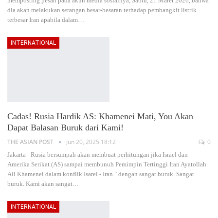
memposting pesan pada akun media sosialnya, Sabtu, 21 Maret 2026, bahwa
dia akan melakukan serangan besar-besaran terhadap pembangkit listrik
terbesar Iran apabila dalam
…
INTERNATIONAL
Cadas! Rusia Hardik AS: Khamenei Mati, You Akan
Dapat Balasan Buruk dari Kami!
THE ASIAN POST
Jun 20, 2025 18:12
0
Jakarta - Rusia bersumpah akan membuat perhitungan jika Israel dan
Amerika Serikat (AS) sampai membunuh Pemimpin Tertinggi Iran Ayatollah
Ali Khamenei dalam konflik Isarel - Iran." dengan sangat buruk. Sangat
buruk. Kami akan sangat
…
INTERNATIONAL