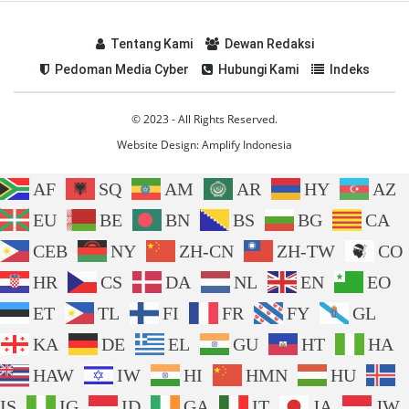
Tentang Kami
Dewan Redaksi
Pedoman Media Cyber
Hubungi Kami
Indeks
© 2023 - All Rights Reserved.
Website Design:
Amplify Indonesia
AF
SQ
AM
AR
HY
AZ
EU
BE
BN
BS
BG
CA
CEB
NY
ZH-CN
ZH-TW
CO
HR
CS
DA
NL
EN
EO
ET
TL
FI
FR
FY
GL
KA
DE
EL
GU
HT
HA
HAW
IW
HI
HMN
HU
IS
IG
ID
GA
IT
JA
JW