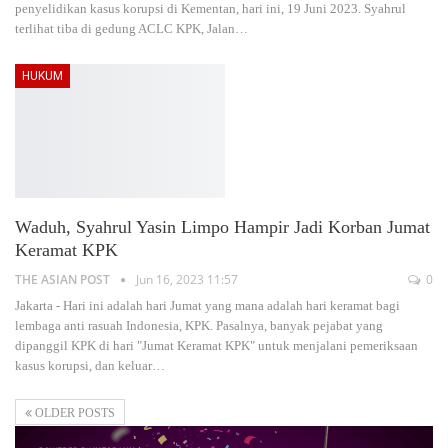
penyelidikan kasus korupsi di Kementan, hari ini, 19 Juni 2023. Syahrul
terlihat tiba di gedung ACLC KPK, Jalan
…
HUKUM
Waduh, Syahrul Yasin Limpo Hampir Jadi Korban Jumat
Keramat KPK
THE ASIAN POST
Jun 16, 2023 11:57
0
Jakarta - Hari ini adalah hari Jumat yang mana adalah hari keramat bagi
lembaga anti rasuah Indonesia, KPK. Pasalnya, banyak pejabat yang
dipanggil KPK di hari "Jumat Keramat KPK" untuk menjalani pemeriksaan
kasus korupsi, dan keluar
…
OLDER POSTS