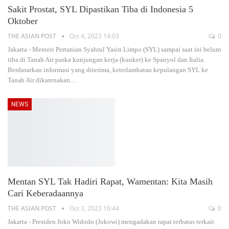
Sakit Prostat, SYL Dipastikan Tiba di Indonesia 5
Oktober
THE ASIAN POST
Oct 4, 2023 14:03
0
Jakarta - Menteri Pertanian Syahrul Yasin Limpo (SYL) sampai saat ini belum
tiba di Tanah Air paska kunjungan kerja (kunker) ke Spanyol dan Italia.
Berdasarkan informasi yang diterima, keterlambatan kepulangan SYL ke
Tanah Air dikarenakan
…
NEWS
Mentan SYL Tak Hadiri Rapat, Wamentan: Kita Masih
Cari Keberadaannya
THE ASIAN POST
Oct 3, 2023 16:44
0
Jakarta - Presiden Joko Widodo (Jokowi) mengadakan rapat terbatas terkait