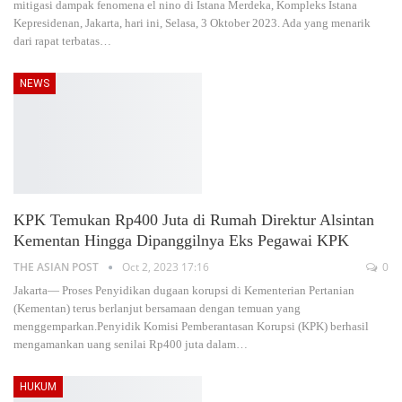
mitigasi dampak fenomena el nino di Istana Merdeka, Kompleks Istana
Kepresidenan, Jakarta, hari ini, Selasa, 3 Oktober 2023. Ada yang menarik
dari rapat terbatas
…
NEWS
KPK Temukan Rp400 Juta di Rumah Direktur Alsintan
Kementan Hingga Dipanggilnya Eks Pegawai KPK
THE ASIAN POST
Oct 2, 2023 17:16
0
Jakarta— Proses Penyidikan dugaan korupsi di Kementerian Pertanian
(Kementan) terus berlanjut bersamaan dengan temuan yang
menggemparkan.Penyidik Komisi Pemberantasan Korupsi (KPK) berhasil
mengamankan uang senilai Rp400 juta dalam
…
HUKUM