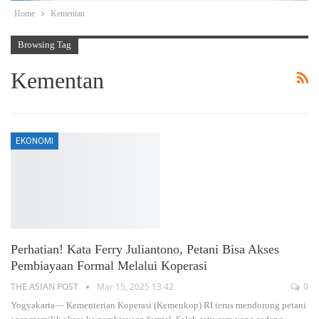
Home
Kementan
Browsing Tag
Kementan
EKONOMI
Perhatian! Kata Ferry Juliantono, Petani Bisa Akses
Pembiayaan Formal Melalui Koperasi
THE ASIAN POST
Mar 15, 2025 13:42
0
Yogyakarta— Kementerian Koperasi (Kemenkop) RI terus mendorong petani