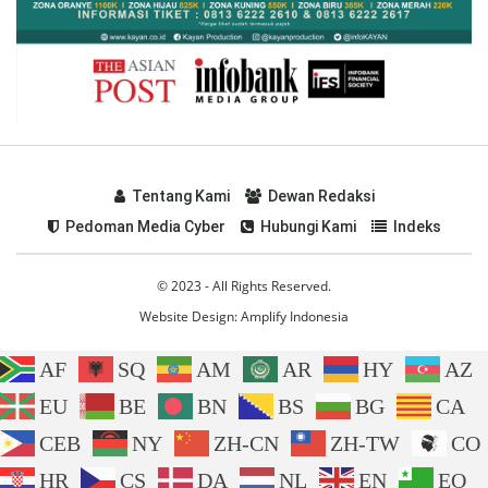
Tentang Kami
Dewan Redaksi
Pedoman Media Cyber
Hubungi Kami
Indeks
© 2023 - All Rights Reserved.
Website Design:
Amplify Indonesia
AF
SQ
AM
AR
HY
AZ
EU
BE
BN
BS
BG
CA
CEB
NY
ZH-CN
ZH-TW
CO
HR
CS
DA
NL
EN
EO