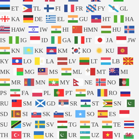
ET
TL
FI
FR
FY
GL
KA
DE
EL
GU
HT
HA
HAW
IW
HI
HMN
HU
IS
IG
ID
GA
IT
JA
JW
KN
KK
KM
KO
KU
KY
LO
LA
LV
LT
LB
MK
MG
MS
ML
MT
MI
MR
MN
MY
NE
NO
PS
FA
PL
PT
PA
RO
RU
SM
GD
SR
ST
SN
SD
SI
SK
SL
SO
ES
SU
SW
SV
TG
TA
TE
TH
TR
UK
UR
UZ
VI