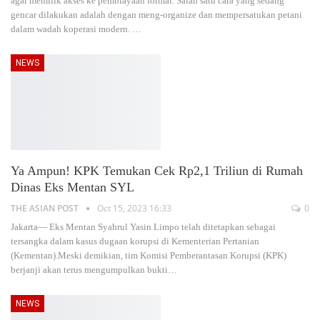
agar memilik akses ke pembiayaan formal. Salah satu cara yang sedang
gencar dilakukan adalah dengan meng-organize dan mempersatukan petani
dalam wadah koperasi modern.
…
NEWS
Ya Ampun! KPK Temukan Cek Rp2,1 Triliun di Rumah
Dinas Eks Mentan SYL
THE ASIAN POST
Oct 15, 2023 16:33
0
Jakarta— Eks Mentan Syahrul Yasin Limpo telah ditetapkan sebagai
tersangka dalam kasus dugaan korupsi di Kementerian Pertanian
(Kementan).Meski demikian, tim Komisi Pemberantasan Korupsi (KPK)
berjanji akan terus mengumpulkan bukti
…
NEWS