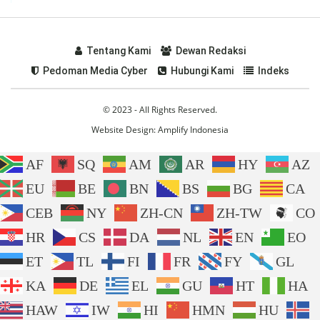
Tentang Kami
Dewan Redaksi
Pedoman Media Cyber
Hubungi Kami
Indeks
© 2023 - All Rights Reserved.
Website Design:
Amplify Indonesia
AF
SQ
AM
AR
HY
AZ
EU
BE
BN
BS
BG
CA
CEB
NY
ZH-CN
ZH-TW
CO
HR
CS
DA
NL
EN
EO
ET
TL
FI
FR
FY
GL
KA
DE
EL
GU
HT
HA
HAW
IW
HI
HMN
HU