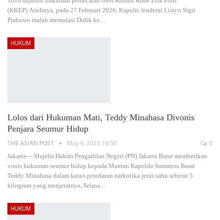
1016 dijatuhi hukuman pemecatan oleh Komisi Kode Etik Polri
(KKEP).Anehnya, pada 27 Februari 2026, Kapolri Jenderal Listyo Sigit
Prabowo malah memutasi Didik ke
…
HUKUM
Lolos dari Hukuman Mati, Teddy Minahasa Divonis
Penjara Seumur Hidup
THE ASIAN POST
May 9, 2023 14:50
0
Jakarta— Majelis Hakim Pengadilan Negeri (PN) Jakarta Barat memberikan
vonis hukuman seumur hidup kepada Mantan Kapolda Sumatera Barat
Teddy Minahasa dalam kasus peredaran narkotika jenis sabu seberat 5
kilogram yang menjeratnya, Selasa
…
HUKUM