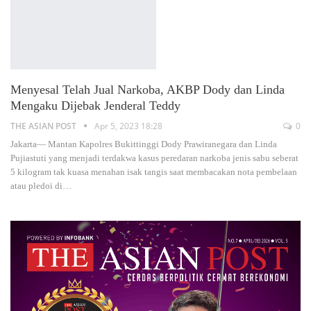
Menyesal Telah Jual Narkoba, AKBP Dody dan Linda
Mengaku Dijebak Jenderal Teddy
THE ASIAN POST
Apr 5, 2023 18:28
0
Jakarta— Mantan Kapolres Bukittinggi Dody Prawiranegara dan Linda
Pujiastuti yang menjadi terdakwa kasus peredaran narkoba jenis sabu seberat
5 kilogram tak kuasa menahan isak tangis saat membacakan nota pembelaan
atau pledoi di
…