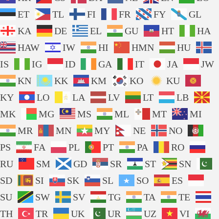
ET
TL
FI
FR
FY
GL
KA
DE
EL
GU
HT
HA
HAW
IW
HI
HMN
HU
IS
IG
ID
GA
IT
JA
JW
KN
KK
KM
KO
KU
KY
LO
LA
LV
LT
LB
MK
MG
MS
ML
MT
MI
MR
MN
MY
NE
NO
PS
FA
PL
PT
PA
RO
RU
SM
GD
SR
ST
SN
SD
SI
SK
SL
SO
ES
SU
SW
SV
TG
TA
TE
TH
TR
UK
UR
UZ
VI