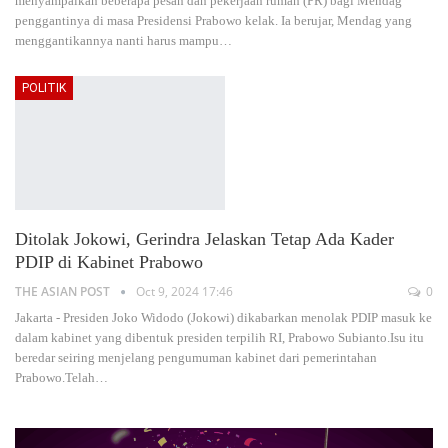
menyampaikan beberapa pesan dan pekerjaan rumah (PR) bagi Mendag
penggantinya di masa Presidensi Prabowo kelak. Ia berujar, Mendag yang
menggantikannya nanti harus mampu
…
POLITIK
Ditolak Jokowi, Gerindra Jelaskan Tetap Ada Kader
PDIP di Kabinet Prabowo
THE ASIAN POST
Oct 9, 2024 17:46
0
Jakarta - Presiden Joko Widodo (Jokowi) dikabarkan menolak PDIP masuk ke
dalam kabinet yang dibentuk presiden terpilih RI, Prabowo Subianto.Isu itu
beredar seiring menjelang pengumuman kabinet dari pemerintahan
Prabowo.Telah
…