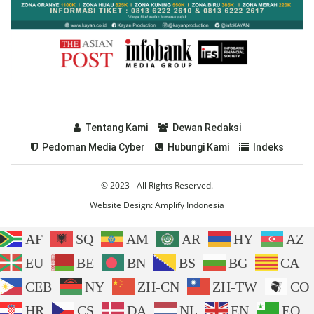
Tentang Kami
Dewan Redaksi
Pedoman Media Cyber
Hubungi Kami
Indeks
© 2023 - All Rights Reserved.
Website Design:
Amplify Indonesia
AF
SQ
AM
AR
HY
AZ
EU
BE
BN
BS
BG
CA
CEB
NY
ZH-CN
ZH-TW
CO
HR
CS
DA
NL
EN
EO