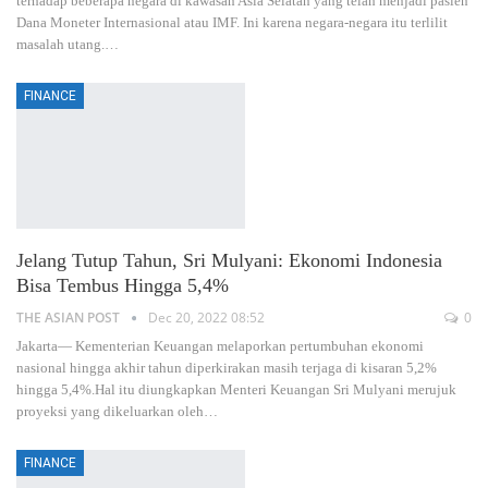
terhadap beberapa negara di kawasan Asia Selatan yang telah menjadi pasien
Dana Moneter Internasional atau IMF. Ini karena negara-negara itu terlilit
masalah utang.
…
FINANCE
Jelang Tutup Tahun, Sri Mulyani: Ekonomi Indonesia
Bisa Tembus Hingga 5,4%
THE ASIAN POST
Dec 20, 2022 08:52
0
Jakarta— Kementerian Keuangan melaporkan pertumbuhan ekonomi
nasional hingga akhir tahun diperkirakan masih terjaga di kisaran 5,2%
hingga 5,4%.Hal itu diungkapkan Menteri Keuangan Sri Mulyani merujuk
proyeksi yang dikeluarkan oleh
…
FINANCE