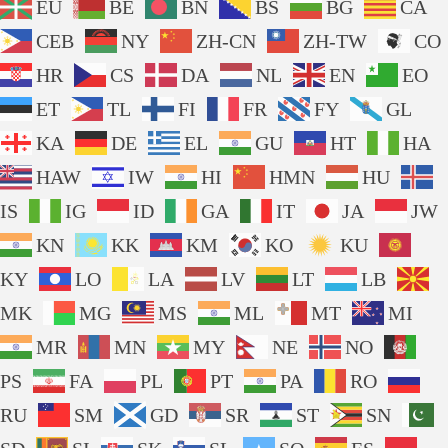
EU
BE
BN
BS
BG
CA
CEB
NY
ZH-CN
ZH-TW
CO
HR
CS
DA
NL
EN
EO
ET
TL
FI
FR
FY
GL
KA
DE
EL
GU
HT
HA
HAW
IW
HI
HMN
HU
IS
IG
ID
GA
IT
JA
JW
KN
KK
KM
KO
KU
KY
LO
LA
LV
LT
LB
MK
MG
MS
ML
MT
MI
MR
MN
MY
NE
NO
PS
FA
PL
PT
PA
RO
RU
SM
GD
SR
ST
SN