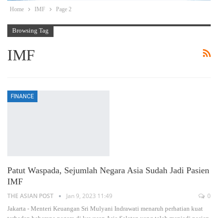
Home
IMF
Page 2
Browsing Tag
IMF
FINANCE
Patut Waspada, Sejumlah Negara Asia Sudah Jadi Pasien
IMF
THE ASIAN POST
Jan 9, 2023 11:49
0
Jakarta - Menteri Keuangan Sri Mulyani Indrawati menaruh perhatian kuat