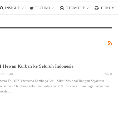
INSIGHT
TECHNO
OTOMOTIF
HUKUM
91 Hewan Kurban ke Seluruh Indonesia
022 03:40
0
onesia Tbk (BSI) bersama Lembaga Amil Zakat Nasional Bangun Sejahtera
rsama 23 lembaga zakat menyalurkan 3.691 hewan kurban bagi masyarakat
donesia…