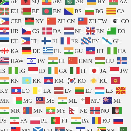
AF
SQ
AM
AR
HY
AZ
EU
BE
BN
BS
BG
CA
CEB
NY
ZH-CN
ZH-TW
CO
HR
CS
DA
NL
EN
EO
ET
TL
FI
FR
FY
GL
KA
DE
EL
GU
HT
HA
HAW
IW
HI
HMN
HU
IS
IG
ID
GA
IT
JA
JW
KN
KK
KM
KO
KU
KY
LO
LA
LV
LT
LB
MK
MG
MS
ML
MT
MI
MR
MN
MY
NE
NO
PS
FA
PL
PT
PA
RO
RU
SM
GD
SR
ST
SN