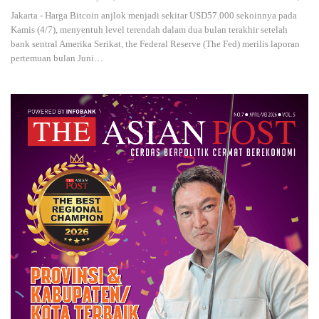
Jakarta - Harga Bitcoin anjlok menjadi sekitar USD57.000 sekoinnya pada
Kamis (4/7), menyentuh level terendah dalam dua bulan terakhir setelah
bank sentral Amerika Serikat, the Federal Reserve (The Fed) merilis laporan
pertemuan bulan Juni
…