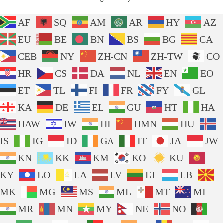
AF
SQ
AM
AR
HY
AZ
EU
BE
BN
BS
BG
CA
CEB
NY
ZH-CN
ZH-TW
CO
HR
CS
DA
NL
EN
EO
ET
TL
FI
FR
FY
GL
KA
DE
EL
GU
HT
HA
HAW
IW
HI
HMN
HU
IS
IG
ID
GA
IT
JA
JW
KN
KK
KM
KO
KU
KY
LO
LA
LV
LT
LB
MK
MG
MS
ML
MT
MI
MR
MN
MY
NE
NO