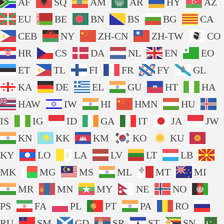
AF
SQ
AM
AR
HY
AZ
EU
BE
BN
BS
BG
CA
CEB
NY
ZH-CN
ZH-TW
CO
HR
CS
DA
NL
EN
EO
ET
TL
FI
FR
FY
GL
KA
DE
EL
GU
HT
HA
HAW
IW
HI
HMN
HU
IS
IG
ID
GA
IT
JA
JW
KN
KK
KM
KO
KU
KY
LO
LA
LV
LT
LB
MK
MG
MS
ML
MT
MI
MR
MN
MY
NE
NO
PS
FA
PL
PT
PA
RO
RU
SM
GD
SR
ST
SN