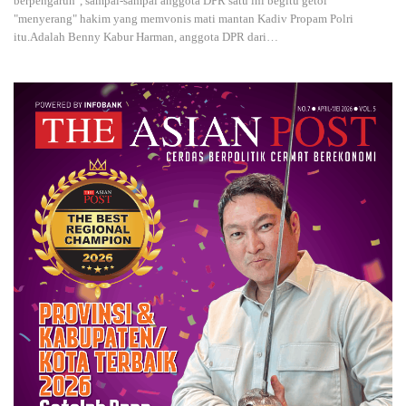
berpengaruh", sampai-sampai anggota DPR satu ini begitu getol
"menyerang" hakim yang memvonis mati mantan Kadiv Propam Polri
itu.Adalah Benny Kabur Harman, anggota DPR dari
…