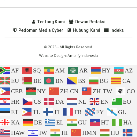
Tentang Kami
Dewan Redaksi
Pedoman Media Cyber
Hubungi Kami
Indeks
© 2023 - All Rights Reserved.
Website Design:
Amplify Indonesia
AF
SQ
AM
AR
HY
AZ
EU
BE
BN
BS
BG
CA
CEB
NY
ZH-CN
ZH-TW
CO
HR
CS
DA
NL
EN
EO
ET
TL
FI
FR
FY
GL
KA
DE
EL
GU
HT
HA
HAW
IW
HI
HMN
HU