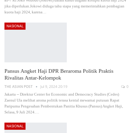
ke-7 RI Joko Widodo (Jokowi) dalam kasus dugaan korupsi kuota haji 2024
jika diperlukan.Jokowi diduga tahu siapa yang memerintahkan pembagian
kuota haji 2024, karena
…
NASIONAL
Pansus Angket Haji DPR Beraroma Politik Praktis
Rivalitas Antar-Kelompok
THE ASIAN POST
Jul 9, 2024 20:19
0
Jakarta -- Direktur Center for Economic and Democracy Studies (Cedes)
Zaenul Ula melihat aroma politik terasa kental mewarnai putusan Rapat
Paripurna Pengesahan Pembentukan Panitia Khusus (Pansus) Angket Haji,
Selasa, 9 Juli 2024.
…
NASIONAL