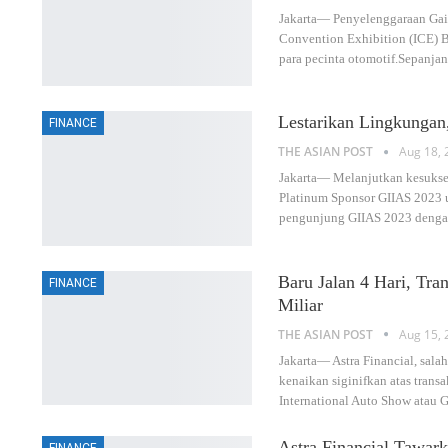
Jakarta— Penyelenggaraan Gaik
Convention Exhibition (ICE) B
para pecinta otomotif.Sepanja
Lestarikan Lingkungan
FINANCE
THE ASIAN POST
Aug 18, 
Jakarta— Melanjutkan kesukses
Platinum Sponsor GIIAS 2023 u
pengunjung GIIAS 2023 deng
Baru Jalan 4 Hari, Tr
FINANCE
Miliar
THE ASIAN POST
Aug 15, 
Jakarta— Astra Financial, sala
kenaikan siginifkan atas tran
International Auto Show atau 
Astra Financial Tawar
FINANCE