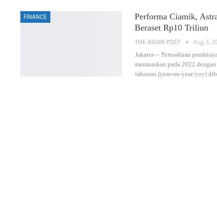
Performa Ciamik, Astr
FINANCE
Beraset Rp10 Triliun
THE ASIAN POST
Aug 3, 2
Jakarta— Perusahaan pembiaya
memuaskan pada 2022 dengan ke
tahunan (year-on-year/yoy) di