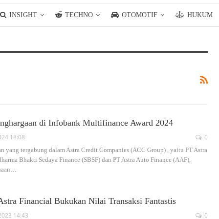
INSIGHT
TECHNO
OTOMOTIF
HUKUM
ghargaan di Infobank Multifinance Award 2024
024 18:08
0
n yang tergabung dalam Astra Credit Companies (ACC Group) , yaitu PT Astra
harma Bhakti Sedaya Finance (SBSF) dan PT Astra Auto Finance (AAF),
haan
…
stra Financial Bukukan Nilai Transaksi Fantastis
2023 14:43
0