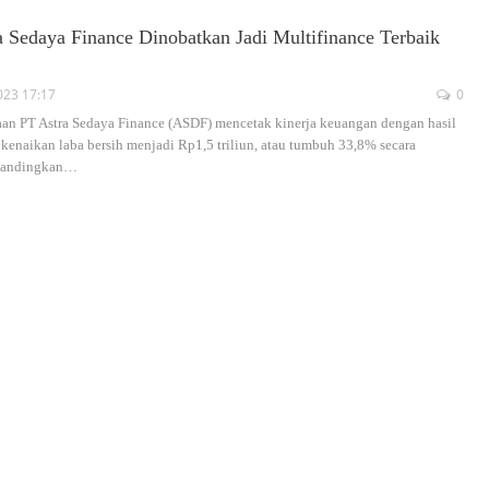
a Sedaya Finance Dinobatkan Jadi Multifinance Terbaik
023 17:17
0
an PT Astra Sedaya Finance (ASDF) mencetak kinerja keuangan dengan hasil
naikan laba bersih menjadi Rp1,5 triliun, atau tumbuh 33,8% secara
bandingkan
…