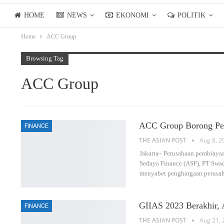
HOME
NEWS
EKONOMI
POLITIK
Home
ACC Group
LIFESTYLE
ASIANPOSTTV
Browsing Tag
ACC Group
ACC Group Borong Pen
FINANCE
THE ASIAN POST
Aug 8, 2
Jakarta– Perusahaan pembiayaa
Sedaya Finance (ASF), PT Swad
menyabet penghargaan perusa
GIIAS 2023 Berakhir, A
FINANCE
THE ASIAN POST
Aug 21, 