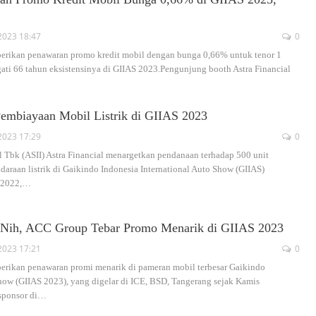
2023 18:47
0
berikan penawaran promo kredit mobil dengan bunga 0,66% untuk tenor 1
ti 66 tahun eksistensinya di GIIAS 2023.Pengunjung booth Astra Financial
 Pembiayaan Mobil Listrik di GIIAS 2023
2023 17:29
0
l Tbk (ASII) Astra Financial menargetkan pendanaan terhadap 500 unit
daraan listrik di Gaikindo Indonesia International Auto Show (GIIAS)
 2022,
…
 Nih, ACC Group Tebar Promo Menarik di GIIAS 2023
2023 17:21
0
erikan penawaran promi menarik di pameran mobil terbesar Gaikindo
Show (GIIAS 2023), yang digelar di ICE, BSD, Tangerang sejak Kamis
sponsor di
…