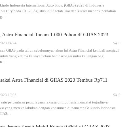
indo Indonesia International Auto Show (GIIAS) 2023 di Indonesia
SD City pada 10 - 20 Agustus 2023 telah usai dan sukses menarik perhatian
ng
…
, Astra Financial Tanam 1.000 Pohon di GIIAS 2023
2023 14:24
0
an GIIAS pada tahun sebelumnya, tahun ini Astra Financial kembali menjadi
ntuk yang kelima kalinya.Selain hadir sebagai mitra keuangan bagi
an
…
ansaksi Astra Financial di GIIAS 2023 Tembus Rp711
2023 19:06
0
h satu perusahaan pembiayaan raksasa di Indonesia mencatat terjadinya
saksi yang mereka lakukan dengan konsumen di pameran Gaikindo Indonesia
GIIAS
…
kan Promo Kredit Mobil Bunga 0,66% di GIIAS 2023,