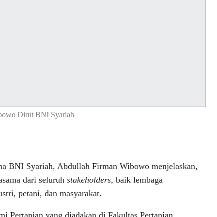
bowo Dirut BNI Syariah
ma BNI Syariah, Abdullah Firman Wibowo menjelaskan,
asama dari seluruh
stakeholders
, baik lembaga
tri, petani, dan masyarakat.
i Pertanian yang diadakan di Fakultas Pertanian