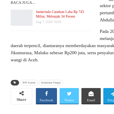
BACA JUGA...
sektor 
Jamkrindo Catatkan Laba Rp 743
pertumb
Miliar, Melonjak 34 Persen
Abdulla
Aug 7, 2026 16:03
Pada 2
melanju
daerah terpencil, diantaranya memberdayakan masyara
Jikumurasa, Maluku sebesar Rp200 juta, serta penyalu
wangi di Aceh.
BNI Syariah
Kedaulatan Pangan
Share
Facebook
Twitter
Email
Tele