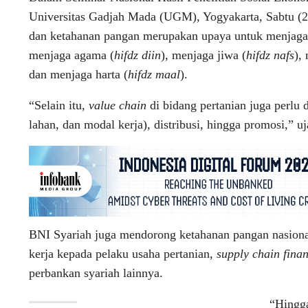
Universitas Gadjah Mada (UGM), Yogyakarta, Sabtu (
dan ketahanan pangan merupakan upaya untuk menjaga 
menjaga agama (
hifdz diin
), menjaga jiwa (
hifdz nafs
),
dan menjaga harta (
hifdz maal
).
“Selain itu,
value chain
di bidang pertanian juga perlu
lahan, dan modal kerja), distribusi, hingga promosi,” uj
BNI Syariah juga mendorong ketahanan pangan nasiona
kerja kepada pelaku usaha pertanian,
supply chain fina
perbankan syariah lainnya.
“Hingga