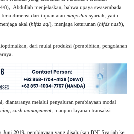
24/8), Abdullah menjelaskan, bahwa upaya swasembada
lima dimensi dari tujuan atau
maqoshid
syariah, yaitu
 menjaga akal (
hifdz aql
), menjaga keturunan (
hifdz nasb
),
 dioptimalkan, dari mulai produksi (pembibitan, pengolahan
arnya.
l, diantaranya melalui penyaluran pembiayaan modal
ncing, cash management
, maupun layanan transaksi
 Juni 2019, pembiayaan yang disalurkan BNI Syariah ke