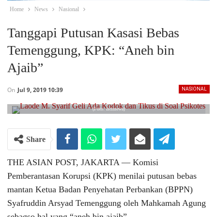
Home
News
Nasional
Tanggapi Putusan Kasasi Bebas
Temenggung, KPK: “Aneh bin
Ajaib”
On
Jul 9, 2019 10:39
NASIONAL
(Foto: Istimewa)
Share
THE ASIAN POST, JAKARTA ― Komisi
Pemberantasan Korupsi (KPK) menilai putusan bebas
mantan Ketua Badan Penyehatan Perbankan (BPPN)
Syafruddin Arsyad Temenggung oleh Mahkamah Agung
sebagso hal yang “aneh bin ajaib”.