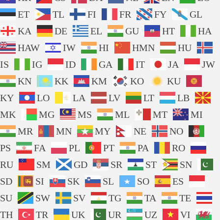
ET
TL
FI
FR
FY
GL
KA
DE
EL
GU
HT
HA
HAW
IW
HI
HMN
HU
IS
IG
ID
GA
IT
JA
JW
KN
KK
KM
KO
KU
KY
LO
LA
LV
LT
LB
MK
MG
MS
ML
MT
MI
MR
MN
MY
NE
NO
PS
FA
PL
PT
PA
RO
RU
SM
GD
SR
ST
SN
SD
SI
SK
SL
SO
ES
SU
SW
SV
TG
TA
TE
TH
TR
UK
UR
UZ
VI