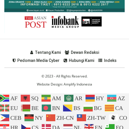
Tentang Kami
Dewan Redaksi
Pedoman Media Cyber
Hubungi Kami
Indeks
© 2023 - All Rights Reserved.
Website Design:
Amplify Indonesia
AF
SQ
AM
AR
HY
AZ
EU
BE
BN
BS
BG
CA
CEB
NY
ZH-CN
ZH-TW
CO
HR
CS
DA
NL
EN
EO