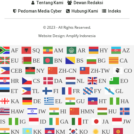
Tentang Kami
Dewan Redaksi
Pedoman Media Cyber
Hubungi Kami
Indeks
© 2023 - All Rights Reserved.
Website Design:
Amplify Indonesia
AF
SQ
AM
AR
HY
AZ
EU
BE
BN
BS
BG
CA
CEB
NY
ZH-CN
ZH-TW
CO
HR
CS
DA
NL
EN
EO
ET
TL
FI
FR
FY
GL
KA
DE
EL
GU
HT
HA
HAW
IW
HI
HMN
HU
IS
IG
ID
GA
IT
JA
JW
KN
KK
KM
KO
KU