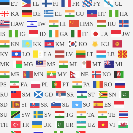
ET
TL
FI
FR
FY
GL
KA
DE
EL
GU
HT
HA
HAW
IW
HI
HMN
HU
IS
IG
ID
GA
IT
JA
JW
KN
KK
KM
KO
KU
KY
LO
LA
LV
LT
LB
MK
MG
MS
ML
MT
MI
MR
MN
MY
NE
NO
PS
FA
PL
PT
PA
RO
RU
SM
GD
SR
ST
SN
SD
SI
SK
SL
SO
ES
SU
SW
SV
TG
TA
TE
TH
TR
UK
UR
UZ
VI