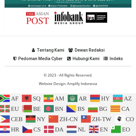
Tentang Kami
Dewan Redaksi
Pedoman Media Cyber
Hubungi Kami
Indeks
© 2023 - All Rights Reserved.
Website Design:
Amplify Indonesia
AF
SQ
AM
AR
HY
AZ
EU
BE
BN
BS
BG
CA
CEB
NY
ZH-CN
ZH-TW
CO
HR
CS
DA
NL
EN
EO