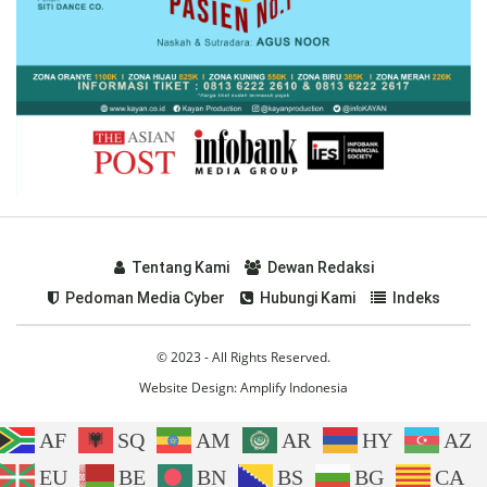
Tentang Kami
Dewan Redaksi
Pedoman Media Cyber
Hubungi Kami
Indeks
© 2023 - All Rights Reserved.
Website Design:
Amplify Indonesia
AF
SQ
AM
AR
HY
AZ
EU
BE
BN
BS
BG
CA