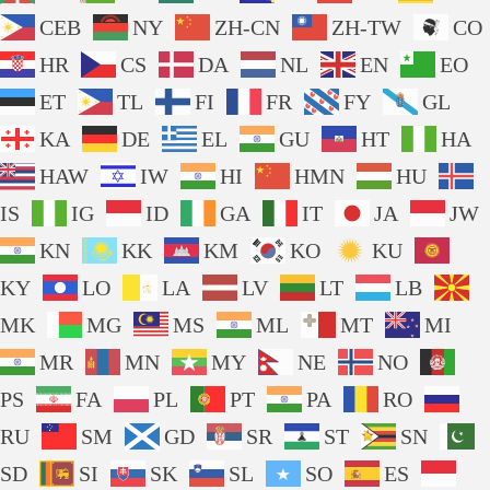
CEB
NY
ZH-CN
ZH-TW
CO
HR
CS
DA
NL
EN
EO
ET
TL
FI
FR
FY
GL
KA
DE
EL
GU
HT
HA
HAW
IW
HI
HMN
HU
IS
IG
ID
GA
IT
JA
JW
KN
KK
KM
KO
KU
KY
LO
LA
LV
LT
LB
MK
MG
MS
ML
MT
MI
MR
MN
MY
NE
NO
PS
FA
PL
PT
PA
RO
RU
SM
GD
SR
ST
SN
SD
SI
SK
SL
SO
ES