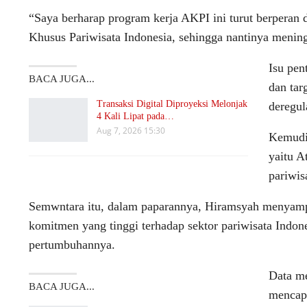
“Saya berharap program kerja AKPI ini turut berpera
Khusus Pariwisata Indonesia, sehingga nantinya menin
Isu pen
BACA JUGA...
dan tar
Transaksi Digital Diproyeksi Melonjak
deregul
4 Kali Lipat pada…
Aug 7, 2026 15:30
Kemudia
yaitu A
pariwis
Semwntara itu, dalam paparannya, Hiramsyah menyamp
komitmen yang tinggi terhadap sektor pariwisata Indo
pertumbuhannya.
Data me
BACA JUGA...
mencapa