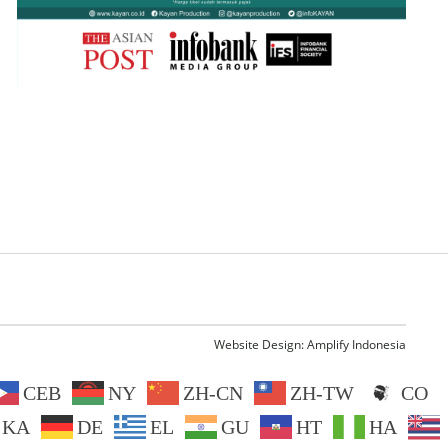
Website Design:
Amplify Indonesia
CEB
NY
ZH-CN
ZH-TW
CO
KA
DE
EL
GU
HT
HA