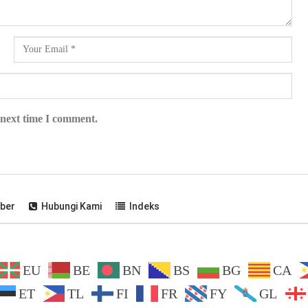
 next time I comment.
ber
Hubungi Kami
Indeks
EU
BE
BN
BS
BG
CA
ET
TL
FI
FR
FY
GL