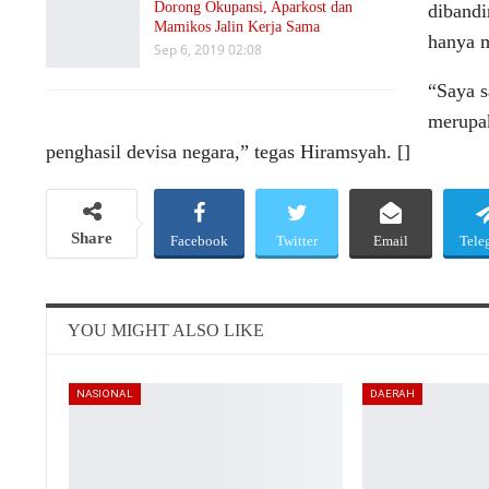
Dorong Okupansi, Aparkost dan
dibandi
Mamikos Jalin Kerja Sama
hanya m
Sep 6, 2019 02:08
“Saya s
merupak
penghasil devisa negara,” tegas Hiramsyah. []
Share
Facebook
Twitter
Email
Tele
YOU MIGHT ALSO LIKE
NASIONAL
DAERAH